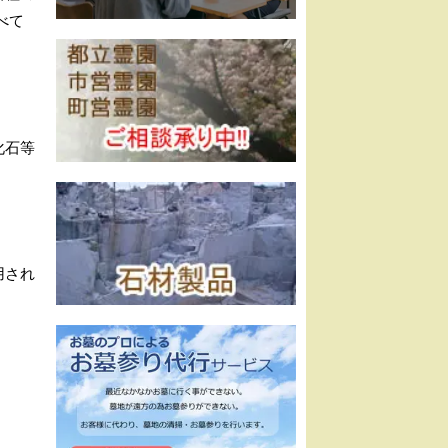
べて
化石等
用され