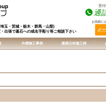
受付時
通
お気軽に
・埼玉・茨城・栃木・群馬・山梨)
メー
度・出張で墓石への戒名字彫り等ご相談下さい
例
外構施工事例
建築石材施工例