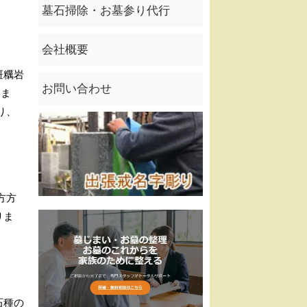
墓石掃除・お墓参り代行
会社概要
斑糲岩
お問い合わせ
いま
り、
方方
りま
石種の