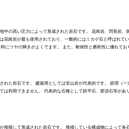
地中の高い圧力によって形成された岩石です。 花崗岩、閃長岩、
は花崗岩が最も使用されており、一般的にはミカゲ石と呼ばれて
た時にツヤの輝きがよくでます。 また、耐候性と磨耗性に優れてお
された岩石です。 建築用としては安山岩が代表的です。 節理（一
ては利用できません。 代表的な石種として鉄平石、那須石等があ
が堆積して形成された岩石です。 堆積している構成物によって各