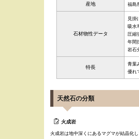
産地
福島
見掛け
吸水率
石材物性データ
圧縮強
年間採
岩石
青葉
特長
優れ
天然石の分類
火成岩
火成岩は地中深くにあるマグマが結晶化し