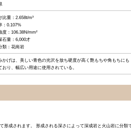
県
比重：2.658t/m³
：0.107%
度：106.38N/mm²
石量：6,000才
分類：花崗岩
みかげは、美しい青色の光沢を放ち硬度が高く艶もちや角もちにも
ており、幅広い用途に使用されている。
て形成されます。 形成される深さによって深成岩と火山岩に分類