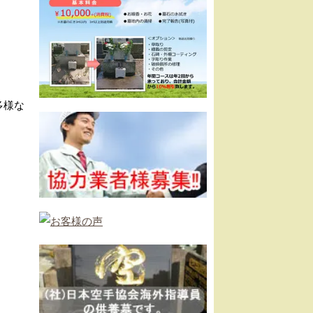
多様な
。