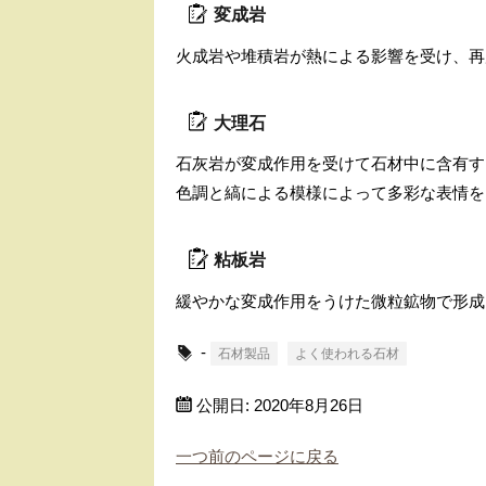
変成岩
火成岩や堆積岩が熱による影響を受け、再
大理石
石灰岩が変成作用を受けて石材中に含有す
色調と縞による模様によって多彩な表情を
粘板岩
緩やかな変成作用をうけた微粒鉱物で形成
-
石材製品
よく使われる石材
公開日:
2020年8月26日
一つ前のページに戻る