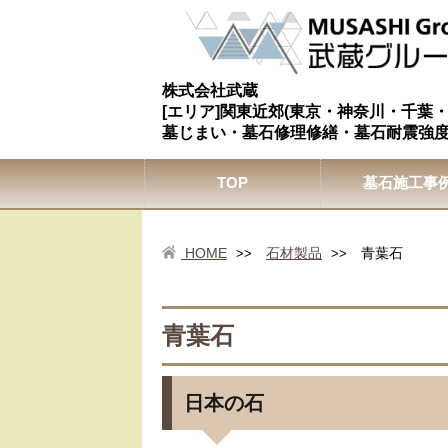
株式会社武蔵
[エリア]関東近郊(東京・神奈川・千葉
墓じまい・墓石修理修繕・墓石耐震強
TOP
墓石施工事
HOME
石材製品
青葉石
>>
>>
青葉石
日本の石