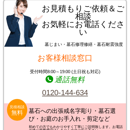
お見積もりご依頼＆ご
相談
お気軽にお電話くださ
い
墓じまい・墓石修理修繕・墓石耐震強度
お客様相談窓口
受付時間8:00～19:00 (土日祝も対応)
通話無料
0120-144-634
見積相談
墓石への出張戒名字彫り・墓石選
無料
び・お庭のお手入れ・剪定など
初めての方でもわかりやすく丁寧にご説明致します。お電話