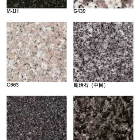
M-1H
G439
G663
庵治石（中目）