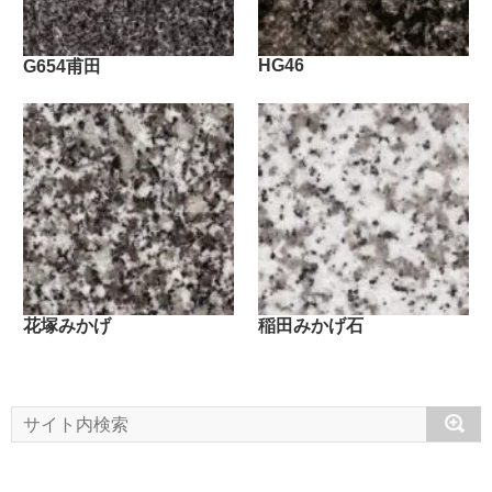
HG46
G654甫田
花塚みかげ
稲田みかげ石