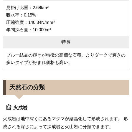
見掛け比重：2.69t/m³
吸水率：0.15%
圧縮強度：140.34N/mm²
年間採石量：10,000m³
特長
ブルー結晶の輝きが特徴の高価な石種。よりダークで輝きの
多いタイプが好まれ価格も高い。
天然石の分類
火成岩
火成岩は地中深くにあるマグマが結晶化して形成されます。 形
成される深さによって深成岩と火山岩に分類できます。