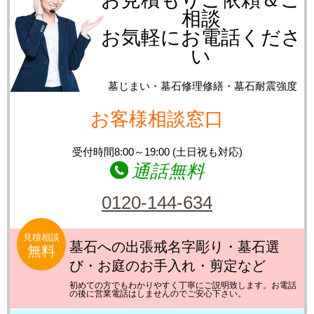
相談
お気軽にお電話くださ
い
墓じまい・墓石修理修繕・墓石耐震強度
お客様相談窓口
受付時間8:00～19:00 (土日祝も対応)
通話無料
0120-144-634
見積相談
墓石への出張戒名字彫り・墓石選
無料
び・お庭のお手入れ・剪定など
初めての方でもわかりやすく丁寧にご説明致します。お電話
の後に営業電話はしませんのでご安心下さい。