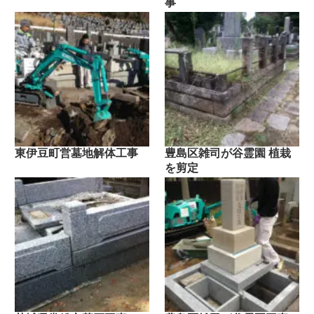
事
東伊豆町営墓地解体工事
豊島区雑司が谷霊園 植栽
を剪定