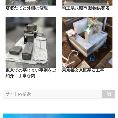
塔婆たてと外柵の修理
埼玉県八潮市 動物供養塔
東京での墓じまい事例をご
東京都文京区墓石工事
紹介｜丁寧な閉…