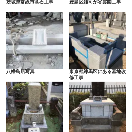
茨城県常総市墓石工事
豊島区雑司が谷霊園工事
八幡鳥居写真
東京都練馬区にある墓地改
修工事