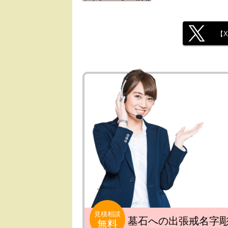
【
見積相談
墓石への出張戒名字
無料