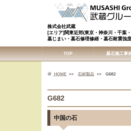
株式会社武蔵
[エリア]関東近郊(東京・神奈川・千葉
墓じまい・墓石修理修繕・墓石耐震強
TOP
墓石施工事
HOME
石材製品
G682
>>
>>
G682
中国の石