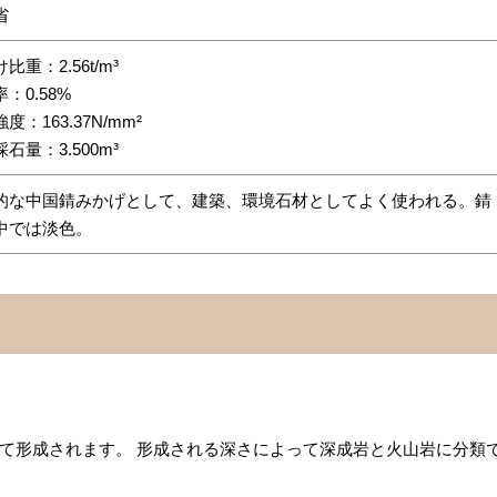
省
比重：2.56t/m³
：0.58%
度：163.37N/mm²
石量：3.500m³
的な中国錆みかげとして、建築、環境石材としてよく使われる。錆
中では淡色。
て形成されます。 形成される深さによって深成岩と火山岩に分類