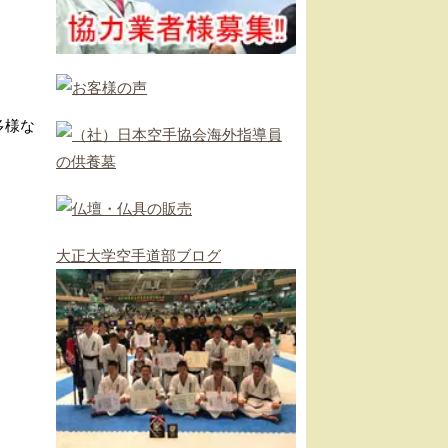
多様な
。
大正大学空手道部ブログ