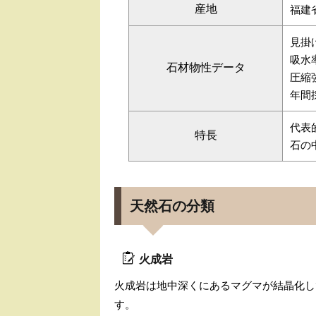
産地
福建
見掛け
吸水率
石材物性データ
圧縮強
年間採
代表
特長
石の
天然石の分類
火成岩
火成岩は地中深くにあるマグマが結晶化し
す。