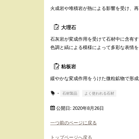
火成岩や堆積岩が熱による影響を受け、再
大理石
石灰岩が変成作用を受けて石材中に含有す
色調と縞による模様によって多彩な表情を
粘板岩
緩やかな変成作用をうけた微粒鉱物で形成
-
石材製品
よく使われる石材
公開日:
2020年8月26日
一つ前のページに戻る
トップページへ戻る