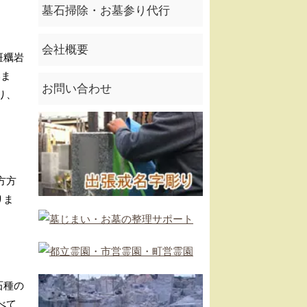
墓石掃除・お墓参り代行
会社概要
斑糲岩
いま
お問い合わせ
り、
方方
りま
石種の
べて