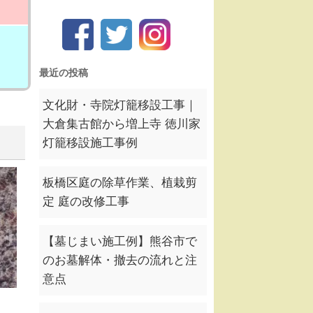
最近の投稿
文化財・寺院灯籠移設工事｜
大倉集古館から増上寺 徳川家
灯籠移設施工事例
板橋区庭の除草作業、植栽剪
定 庭の改修工事
【墓じまい施工例】熊谷市で
のお墓解体・撤去の流れと注
意点