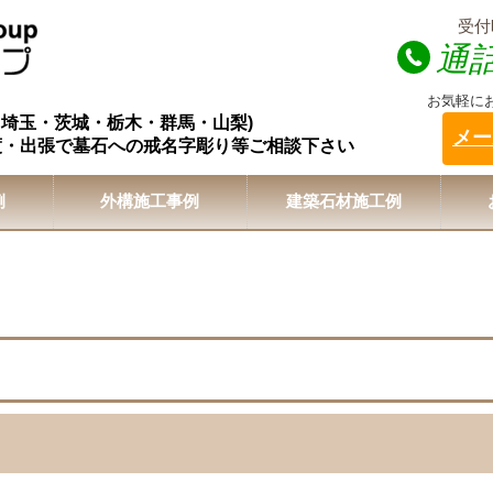
受付時
通
お気軽に
・埼玉・茨城・栃木・群馬・山梨)
メー
度・出張で墓石への戒名字彫り等ご相談下さい
例
外構施工事例
建築石材施工例