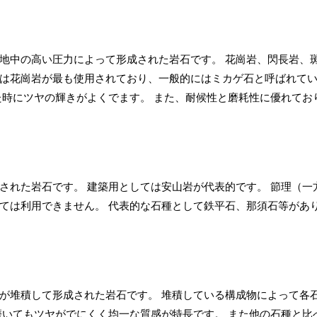
地中の高い圧力によって形成された岩石です。 花崗岩、閃長岩、
は花崗岩が最も使用されており、一般的にはミカゲ石と呼ばれて
た時にツヤの輝きがよくでます。 また、耐候性と磨耗性に優れてお
された岩石です。 建築用としては安山岩が代表的です。 節理（一
ては利用できません。 代表的な石種として鉄平石、那須石等があ
が堆積して形成された岩石です。 堆積している構成物によって各
磨いてもツヤがでにくく均一な質感が特長です。 また他の石種と比