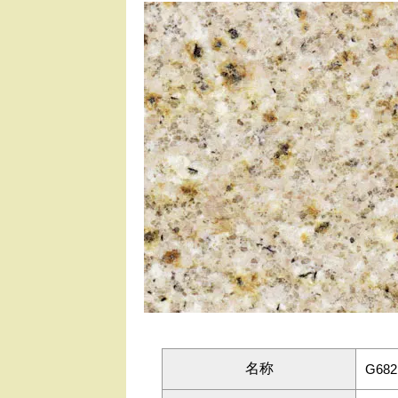
名称
G682