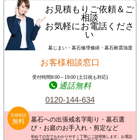
お見積もりご依頼＆ご
相談
お気軽にお電話くださ
い
墓じまい・墓石修理修繕・墓石耐震強度
お客様相談窓口
受付時間8:00～19:00 (土日祝も対応)
通話無料
0120-144-634
見積相談
墓石への出張戒名字彫り・墓石選
無料
び・お庭のお手入れ・剪定など
初めての方でもわかりやすく丁寧にご説明致します。お電話