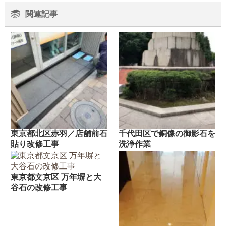
関連記事
東京都北区赤羽／店舗前石
千代田区で銅像の御影石を
貼り改修工事
洗浄作業
東京都文京区 万年塀と大
谷石の改修工事