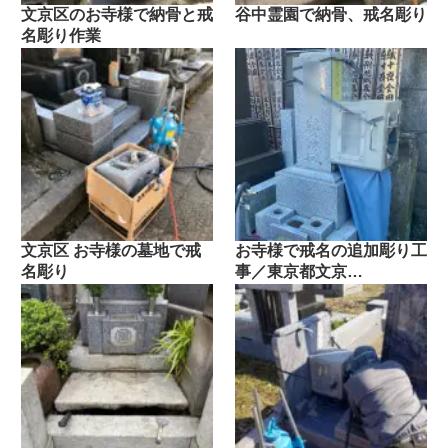
文京区のお寺様で納骨と戒
谷中霊園で納骨、戒名彫り
名彫り作業
文京区 お寺様の墓地で戒
お寺様で戒名の追加彫り工
名彫り
事／東京都文京…