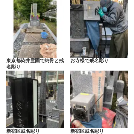
東京都染井霊園で納骨と戒
お寺様で戒名彫り
名彫り
新宿区戒名彫り
新宿区戒名彫り