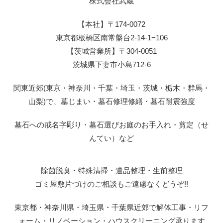
株式会社武蔵
【本社】〒174-0072
東京都板橋区南常盤台2-14-1−106
【茨城営業所】〒304-0051
茨城県下妻市小島712-6
関東近郊(東京・神奈川・千葉・埼玉・茨城・栃木・群馬・
山梨)で、墓じまい・墓石修理修繕・墓石耐震強度
墓石への戒名字彫り・墓石選びお庭のお手入れ・剪定（せ
んてい）など
除菌脱臭・特殊清掃・遺品整理・生前整理
ゴミ屋敷片づけのご相談もご遠慮なくどうぞ!!
東京都・神奈川県・埼玉県・千葉県近郊で解体工事・リフ
ォーム・リノベーション・ハウスクリーニング承ります