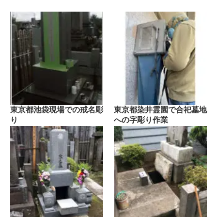
東京都池袋現場での戒名彫
東京都染井霊園で合祀墓地
り
への字彫り作業