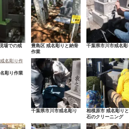
現場での戒
豊島区 戒名彫りと納骨
千葉県市川市戒名彫
作業
戒名彫り作業
千葉県市川市戒名彫り
相模原市 戒名彫り
石のクリーニング