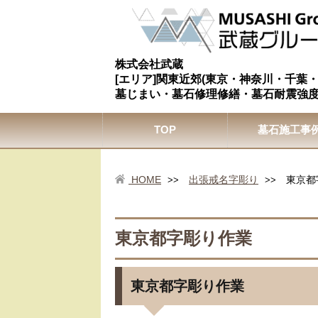
株式会社武蔵
[エリア]関東近郊(東京・神奈川・千葉
墓じまい・墓石修理修繕・墓石耐震強
TOP
墓石施工事
HOME
出張戒名字彫り
東京都
>>
>>
東京都字彫り作業
東京都字彫り作業