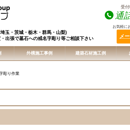
受付時
通
お気軽に
・埼玉・茨城・栃木・群馬・山梨)
メー
度・出張で墓石への戒名字彫り等ご相談下さい
例
外構施工事例
建築石材施工例
字彫り作業