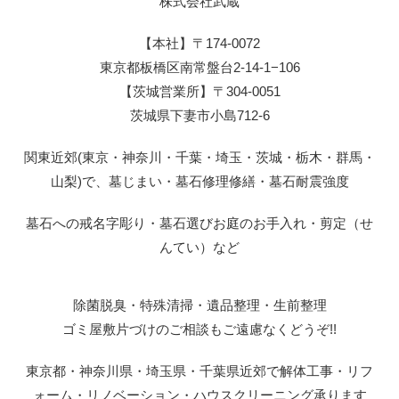
株式会社武蔵
【本社】〒174-0072
東京都板橋区南常盤台2-14-1−106
【茨城営業所】〒304-0051
茨城県下妻市小島712-6
関東近郊(東京・神奈川・千葉・埼玉・茨城・栃木・群馬・
山梨)で、墓じまい・墓石修理修繕・墓石耐震強度
墓石への戒名字彫り・墓石選びお庭のお手入れ・剪定（せ
んてい）など
除菌脱臭・特殊清掃・遺品整理・生前整理
ゴミ屋敷片づけのご相談もご遠慮なくどうぞ!!
東京都・神奈川県・埼玉県・千葉県近郊で解体工事・リフ
ォーム・リノベーション・ハウスクリーニング承ります