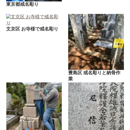
東京都戒名彫り
文京区 お寺様で戒名彫り
豊島区 戒名彫りと納骨作
業