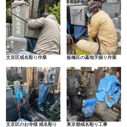
文京区戒名彫り作業
板橋区の墓地字掘り作業
文京区のお寺様 戒名彫り
東京都戒名彫り工事