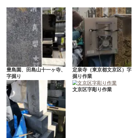
豊島園、田島山十一ヶ寺、
定泉寺（東京都文京区）字
字掘り
掘り作業
文京区字彫り作業