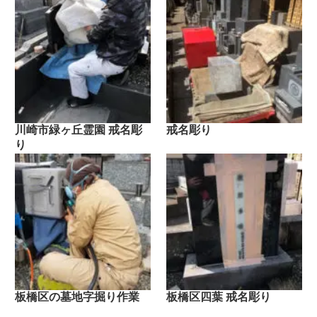
川崎市緑ヶ丘霊園 戒名彫
戒名彫り
り
板橋区の墓地字掘り作業
板橋区四葉 戒名彫り