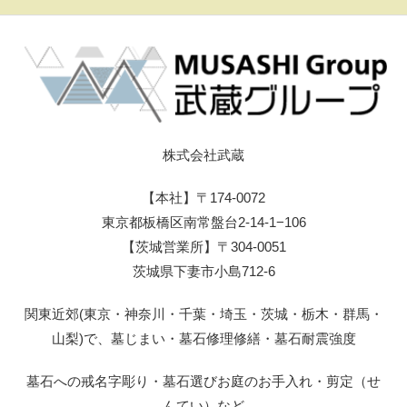
株式会社武蔵
【本社】〒174-0072
東京都板橋区南常盤台2-14-1−106
【茨城営業所】〒304-0051
茨城県下妻市小島712-6
関東近郊(東京・神奈川・千葉・埼玉・茨城・栃木・群馬・
山梨)で、墓じまい・墓石修理修繕・墓石耐震強度
墓石への戒名字彫り・墓石選びお庭のお手入れ・剪定（せ
んてい）など