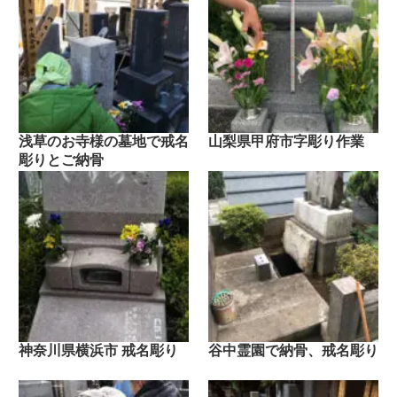
浅草のお寺様の墓地で戒名
山梨県甲府市字彫り作業
彫りとご納骨
神奈川県横浜市 戒名彫り
谷中霊園で納骨、戒名彫り