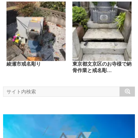
綾瀬市戒名彫り
東京都文京区のお寺様で納
骨作業と戒名彫…