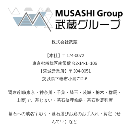
株式会社武蔵
【本社】〒174-0072
東京都板橋区南常盤台2-14-1−106
【茨城営業所】〒304-0051
茨城県下妻市小島712-6
関東近郊(東京・神奈川・千葉・埼玉・茨城・栃木・群馬・
山梨)で、墓じまい・墓石修理修繕・墓石耐震強度
墓石への戒名字彫り・墓石選びお庭のお手入れ・剪定（せ
んてい）など