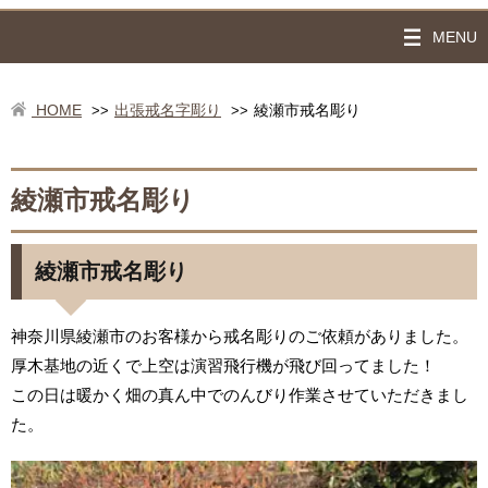
MENU
HOME
出張戒名字彫り
綾瀬市戒名彫り
>>
>>
綾瀬市戒名彫り
綾瀬市戒名彫り
神奈川県綾瀬市のお客様から戒名彫りのご依頼がありました。
厚木基地の近くで上空は演習飛行機が飛び回ってました！
この日は暖かく畑の真ん中でのんびり作業させていただきまし
た。