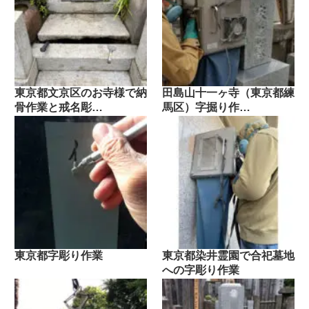
東京都文京区のお寺様で納
田島山十一ヶ寺（東京都練
骨作業と戒名彫…
馬区）字掘り作…
東京都字彫り作業
東京都染井霊園で合祀墓地
への字彫り作業