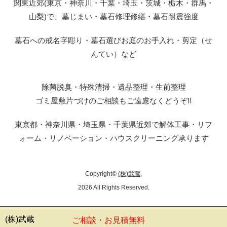
関東近郊(東京・神奈川・千葉・埼玉・茨城・栃木・群馬・
山梨)で、墓じまい・墓石修理修繕・墓石耐震強度
墓石への戒名字彫り・墓石選びお庭のお手入れ・剪定（せ
んてい）など
除菌脱臭・特殊清掃・遺品整理・生前整理
ゴミ屋敷片づけのご相談もご遠慮なくどうぞ!!
東京都・神奈川県・埼玉県・千葉県近郊で解体工事・リフ
ォーム・リノベーション・ハウスクリーニング承ります
Copyright©
(株)武蔵
,
2026 All Rights Reserved.
(株)武蔵
ご相談・お見積無料