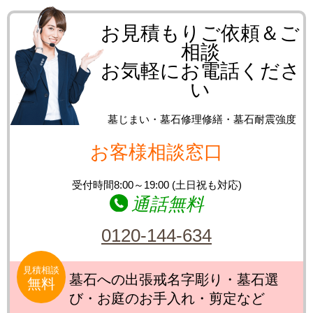
お見積もりご依頼＆ご
相談
お気軽にお電話くださ
い
墓じまい・墓石修理修繕・墓石耐震強度
お客様相談窓口
受付時間8:00～19:00 (土日祝も対応)
通話無料
0120-144-634
見積相談
墓石への出張戒名字彫り・墓石選
無料
び・お庭のお手入れ・剪定など